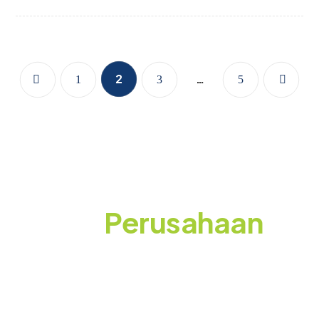
2
…
1
3
5
Siap Membuat
Event
Perusahaan
yang Berkesan?
Konsultasikan kebutuhan event Anda bersama
WEGOO! Gratis tanpa komitmen