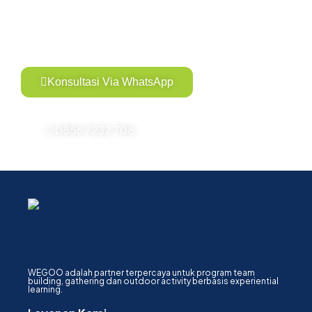
Konsultasikan kebutuhan event Anda bersama
WEGOO! Gratis tanpa komitmen
Konsultasi Via WhatsApp
0856 7232 708
WEGOO adalah partner terpercaya untuk program team
building, gathering dan outdoor activity berbasis experiential
learning.