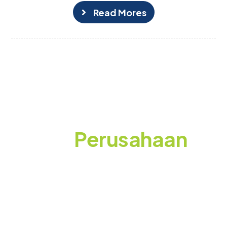
Read Mores
Siap Membuat
Event
Perusahaan
yang Berkesan?
Konsultasikan kebutuhan event Anda bersama
WEGOO! Gratis tanpa komitmen