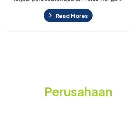
Read Mores
Siap Membuat
Event
Perusahaan
yang Berkesan?
Konsultasikan kebutuhan event Anda bersama
WEGOO! Gratis tanpa komitmen