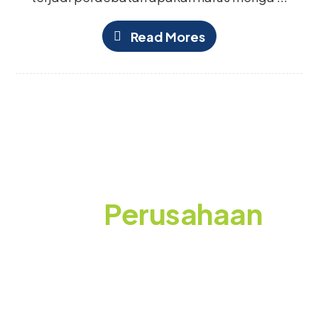
Read Mores
Siap Membuat
Event
Perusahaan
yang Berkesan?
Konsultasikan kebutuhan event Anda bersama
WEGOO! Gratis tanpa komitmen