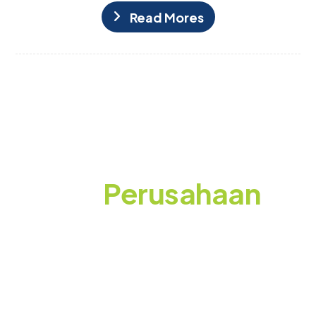
Read Mores
Siap Membuat
Event
Perusahaan
yang Berkesan?
Konsultasikan kebutuhan event Anda bersama
WEGOO! Gratis tanpa komitmen